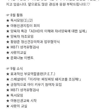
지고 있습니다. 앞으로도 많은 관심과 응원 부탁드립니다.♡
☞ 8월 활동
★ 독서모임(1),(2)
★
아동인권지킴이 회의
★
양육자 특강「ADHD의 이해와 자녀양육에 대한 실제」
★
양육자 자조모임
★
황원준 정신건강의학과 업무협약식
★
MBTI 성격유형검사
★
사랑의교실
★
문화나눔 이벤트
☞
9월 소식
★
효과적인 부모역할훈련(P.E.T.)
★
스페셜데이
「미리야! 찌릿찌릿 돼지코를 조심해!」
★
긍정적으로 아이 키우기 참여자 모집
★
MBTI 성격유형검사
★
독서모임
★
아동인권교육 시작
★
사랑의 교실